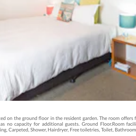
d on the ground floor in the resident garden. The room offers f
as no capacity for additional guests. Ground Floor.Room facili
ting, Carpeted, Shower, Hairdryer, Free toiletries, Toilet, Bathroom
 Glass, Cups. Free WiFi is available in all rooms.Room size: 21 m²Bed