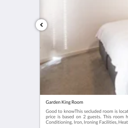
Garden King Room
Good to knowThis secluded room is locate
price is based on 2 guests. This room h
Conditioning, Iron, Ironing Facilities, Hea
kettle, Toaster. Plated and bowls. Cutlery,