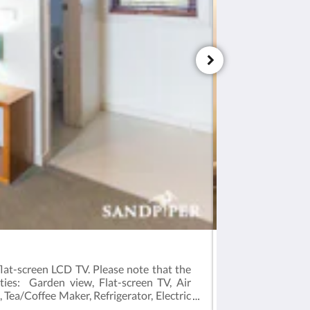
Queen Room with
lat-screen LCD TV. Please note that the
Good to knowThis
ties: Garden view, Flat-screen TV, Air
guests. This room
, Tea/Coffee Maker, Refrigerator, Electric
Ironing Facilitie
 Size(s): 1 large King bed
Refrigerator, Elec