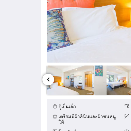
ต่าง
ได้
โดย
กด
ปุ่ม
ต่อ
ไป
และ
ก่อน
หน้า
สิ่ง
อำนวย
ความ
ตู้เย็นเล็ก
สะดวก
เตรียมมีผ้าลินินและผ้าขนหนู
ให้